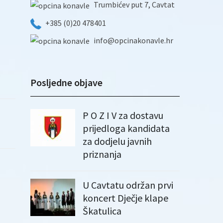
Trumbićev put 7, Cavtat
+385 (0)20 478401
info@opcinakonavle.hr
Posljedne objave
P O Z I V za dostavu
prijedloga kandidata
za dodjelu javnih
priznanja
U Cavtatu održan prvi
koncert Dječje klape
Škatulica