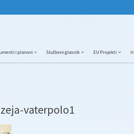
umenti i planovi
Službeni glasnik
EU Projekti
I
zeja-vaterpolo1