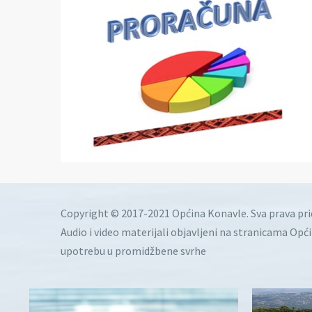
Copyright © 2017-2021 Općina Konavle. Sva prava pr
Audio i video materijali objavljeni na stranicama Opć
upotrebu u promidžbene svrhe