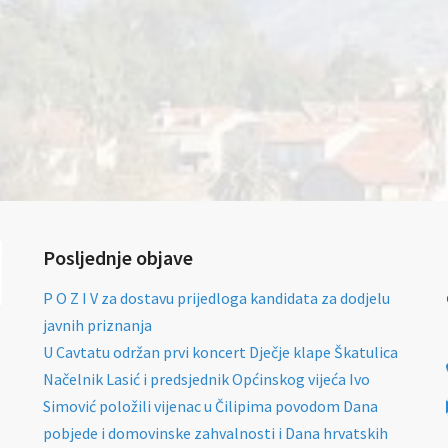
Posljednje objave
P O Z I V za dostavu prijedloga kandidata za dodjelu
javnih priznanja
U Cavtatu održan prvi koncert Dječje klape Škatulica
Načelnik Lasić i predsjednik Općinskog vijeća Ivo
Simović položili vijenac u Čilipima povodom Dana
pobjede i domovinske zahvalnosti i Dana hrvatskih