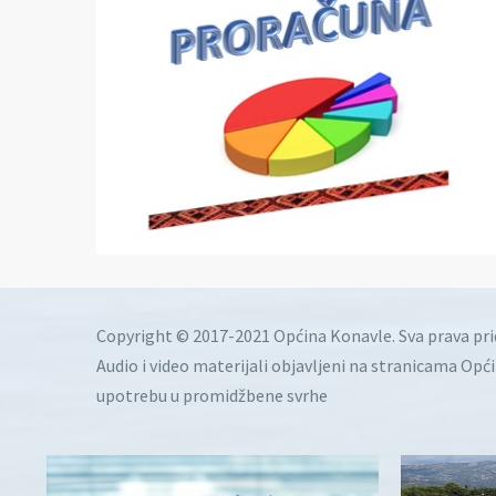
Copyright © 2017-2021 Općina Konavle. Sva prava pr
Audio i video materijali objavljeni na stranicama Opć
upotrebu u promidžbene svrhe