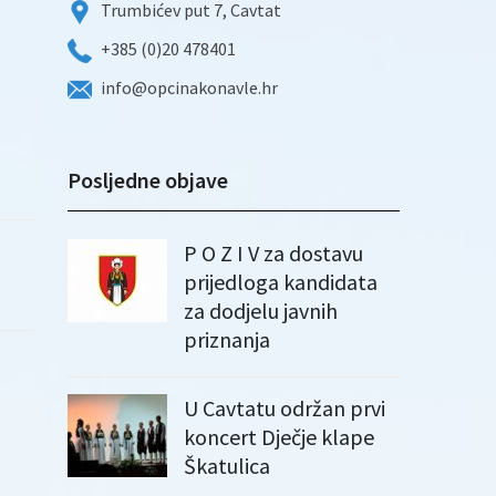
Trumbićev put 7, Cavtat
+385 (0)20 478401
info@opcinakonavle.hr
Posljedne objave
P O Z I V za dostavu
prijedloga kandidata
za dodjelu javnih
priznanja
U Cavtatu održan prvi
koncert Dječje klape
Škatulica