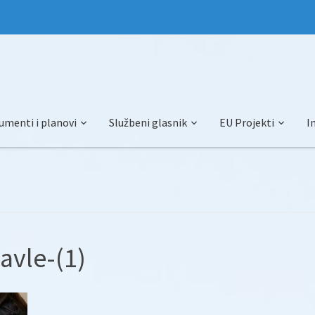
umenti i planovi
Službeni glasnik
EU Projekti
I
avle-(1)