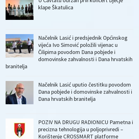
U Cavtatu održan prvi koncert Dječje
klape Škatulica
Načelnik Lasić i predsjednik Općinskog
vijeća Ivo Simović položili vijenac u
Čilipima povodom Dana pobjede i
domovinske zahvalnosti i Dana hrvatskih
branitelja
Načelnik Lasić uputio čestitku povodom
Dana pobjede i domovinske zahvalnosti i
Dana hrvatskih branitelja
POZIV NA DRUGU RADIONICU Pametna i
precizna tehnologija u poljoprivredi –
Korištenje CROSSMART platforme