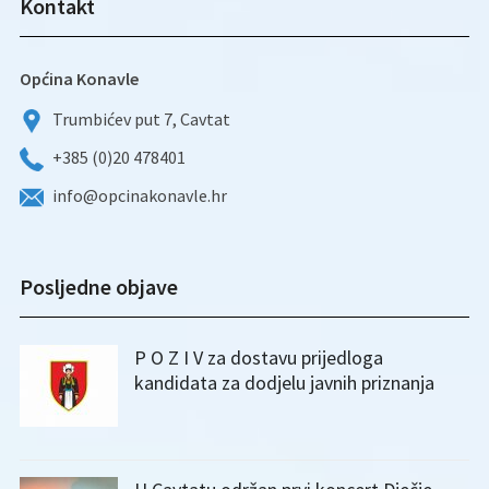
Kontakt
Općina Konavle
Trumbićev put 7, Cavtat
+385 (0)20 478401
info@opcinakonavle.hr
Posljedne objave
P O Z I V za dostavu prijedloga
kandidata za dodjelu javnih priznanja