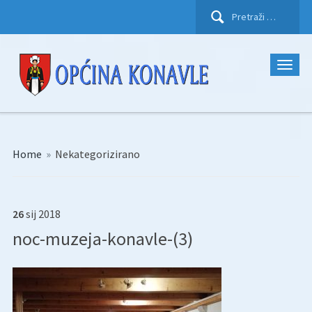
Pretraži:
Home
»
Nekategorizirano
26
sij
2018
noc-muzeja-konavle-(3)