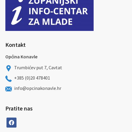
Kontakt
Općina Konavle
Trumbićev put 7, Cavtat
+385 (0)20 478401
info@opcinakonavle.hr
Pratite nas
facebook