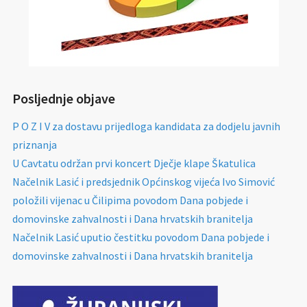
Posljednje objave
P O Z I V za dostavu prijedloga kandidata za dodjelu javnih
priznanja
U Cavtatu održan prvi koncert Dječje klape Škatulica
Načelnik Lasić i predsjednik Općinskog vijeća Ivo Simović
položili vijenac u Čilipima povodom Dana pobjede i
domovinske zahvalnosti i Dana hrvatskih branitelja
Načelnik Lasić uputio čestitku povodom Dana pobjede i
domovinske zahvalnosti i Dana hrvatskih branitelja