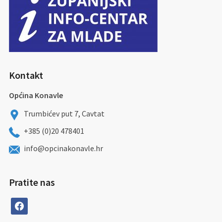
Kontakt
Općina Konavle
Trumbićev put 7, Cavtat
+385 (0)20 478401
info@opcinakonavle.hr
Pratite nas
facebook