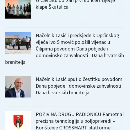
U Cavtatu održan prvi koncert Dječje
klape Škatulica
Načelnik Lasić i predsjednik Općinskog
vijeća Ivo Simović položili vijenac u
Čilipima povodom Dana pobjede i
domovinske zahvalnosti i Dana hrvatskih
branitelja
Načelnik Lasić uputio čestitku povodom
Dana pobjede i domovinske zahvalnosti i
Dana hrvatskih branitelja
POZIV NA DRUGU RADIONICU Pametna i
precizna tehnologija u poljoprivredi –
Korištenje CROSSMART platforme