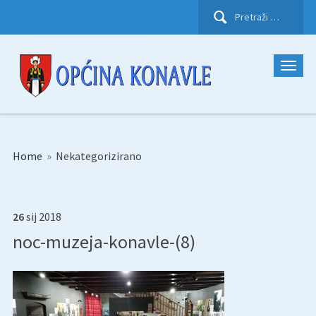
Pretraži:
Home
»
Nekategorizirano
26
sij
2018
noc-muzeja-konavle-(8)