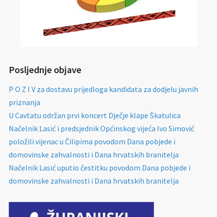
Posljednje objave
P O Z I V za dostavu prijedloga kandidata za dodjelu javnih
priznanja
U Cavtatu održan prvi koncert Dječje klape Škatulica
Načelnik Lasić i predsjednik Općinskog vijeća Ivo Simović
položili vijenac u Čilipima povodom Dana pobjede i
domovinske zahvalnosti i Dana hrvatskih branitelja
Načelnik Lasić uputio čestitku povodom Dana pobjede i
domovinske zahvalnosti i Dana hrvatskih branitelja