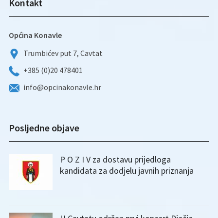
Kontakt
Općina Konavle
Trumbićev put 7, Cavtat
+385 (0)20 478401
info@opcinakonavle.hr
Posljedne objave
P O Z I V za dostavu prijedloga
kandidata za dodjelu javnih priznanja