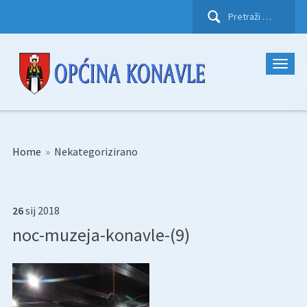
Pretraži:
Home
»
Nekategorizirano
26
sij
2018
noc-muzeja-konavle-(9)