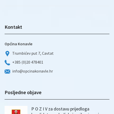
Kontakt
Općina Konavle
Trumbićev put 7, Cavtat
+385 (0)20 478401
info@opcinakonavle.hr
Posljedne objave
P O Z I V za dostavu prijedloga