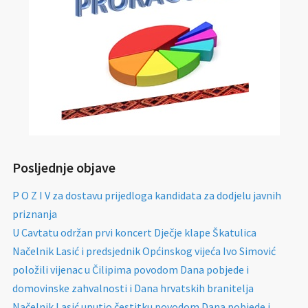
Posljednje objave
P O Z I V za dostavu prijedloga kandidata za dodjelu javnih
priznanja
U Cavtatu održan prvi koncert Dječje klape Škatulica
Načelnik Lasić i predsjednik Općinskog vijeća Ivo Simović
položili vijenac u Čilipima povodom Dana pobjede i
domovinske zahvalnosti i Dana hrvatskih branitelja
Načelnik Lasić uputio čestitku povodom Dana pobjede i