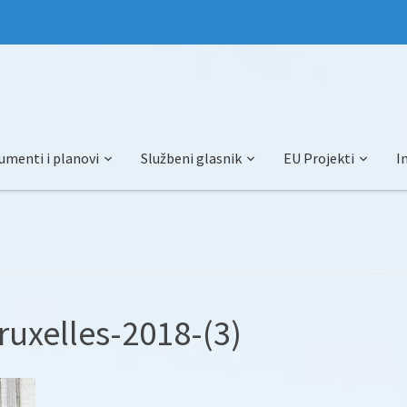
umenti i planovi
Službeni glasnik
EU Projekti
I
ruxelles-2018-(3)