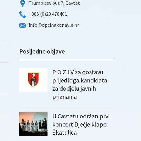
Trumbićev put 7, Cavtat
+385 (0)20 478401
info@opcinakonavle.hr
Posljedne objave
P O Z I V za dostavu
prijedloga kandidata
za dodjelu javnih
priznanja
U Cavtatu održan prvi
koncert Dječje klape
Škatulica