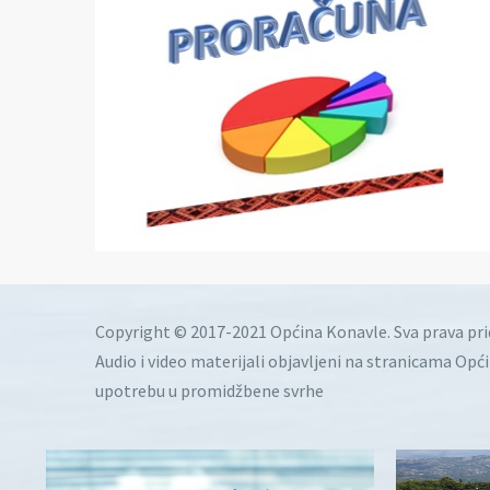
Copyright © 2017-2021 Općina Konavle. Sva prava pr
Audio i video materijali objavljeni na stranicama Opć
upotrebu u promidžbene svrhe