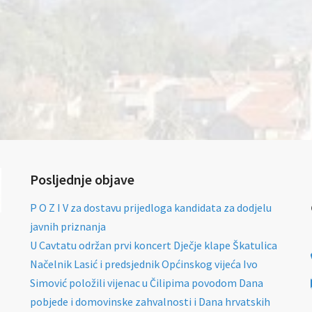
Posljednje objave
P O Z I V za dostavu prijedloga kandidata za dodjelu
javnih priznanja
U Cavtatu održan prvi koncert Dječje klape Škatulica
Načelnik Lasić i predsjednik Općinskog vijeća Ivo
Simović položili vijenac u Čilipima povodom Dana
pobjede i domovinske zahvalnosti i Dana hrvatskih