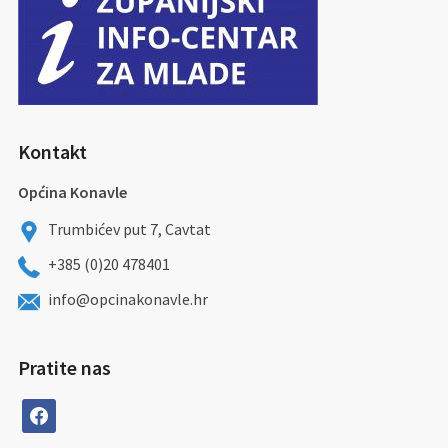
Kontakt
Općina Konavle
Trumbićev put 7, Cavtat
+385 (0)20 478401
info@opcinakonavle.hr
Pratite nas
facebook