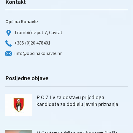
Kontakt
Općina Konavle
Trumbićev put 7, Cavtat
+385 (0)20 478401
info@opcinakonavle.hr
Posljedne objave
P O Z I V za dostavu prijedloga
kandidata za dodjelu javnih priznanja