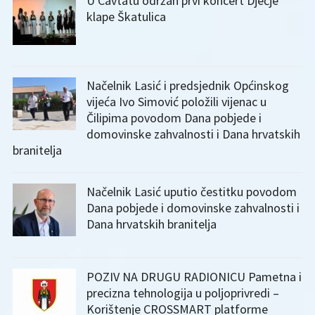
U Cavtatu održan prvi koncert Dječje
klape Škatulica
Načelnik Lasić i predsjednik Općinskog
vijeća Ivo Simović položili vijenac u
Čilipima povodom Dana pobjede i
domovinske zahvalnosti i Dana hrvatskih
branitelja
Načelnik Lasić uputio čestitku povodom
Dana pobjede i domovinske zahvalnosti i
Dana hrvatskih branitelja
POZIV NA DRUGU RADIONICU Pametna i
precizna tehnologija u poljoprivredi –
Korištenje CROSSMART platforme