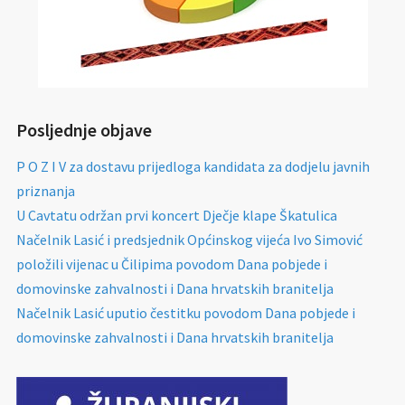
Posljednje objave
P O Z I V za dostavu prijedloga kandidata za dodjelu javnih
priznanja
U Cavtatu održan prvi koncert Dječje klape Škatulica
Načelnik Lasić i predsjednik Općinskog vijeća Ivo Simović
položili vijenac u Čilipima povodom Dana pobjede i
domovinske zahvalnosti i Dana hrvatskih branitelja
Načelnik Lasić uputio čestitku povodom Dana pobjede i
domovinske zahvalnosti i Dana hrvatskih branitelja