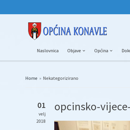
Naslovnica
Objave
Općina
Dok
Home
»
Nekategorizirano
opcinsko-vijece
01
velj
2018