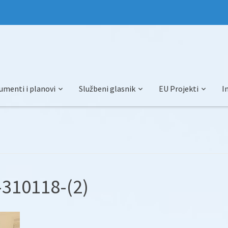
umenti i planovi
Službeni glasnik
EU Projekti
I
-310118-(2)