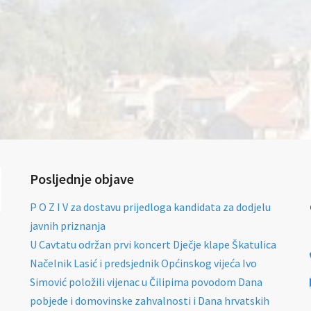
Posljednje objave
P O Z I V za dostavu prijedloga kandidata za dodjelu
javnih priznanja
U Cavtatu održan prvi koncert Dječje klape Škatulica
Načelnik Lasić i predsjednik Općinskog vijeća Ivo
Simović položili vijenac u Čilipima povodom Dana
pobjede i domovinske zahvalnosti i Dana hrvatskih