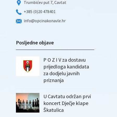
Trumbićev put 7, Cavtat
+385 (0)20 478401
info@opcinakonavle.hr
Posljedne objave
P O Z I V za dostavu
prijedloga kandidata
za dodjelu javnih
priznanja
U Cavtatu održan prvi
koncert Dječje klape
Škatulica