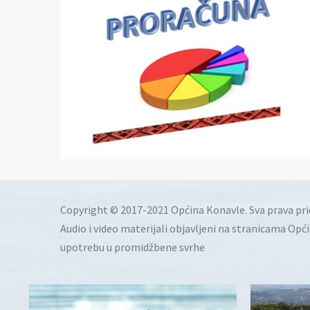
Copyright © 2017-2021 Općina Konavle. Sva prava pr
Audio i video materijali objavljeni na stranicama Opć
upotrebu u promidžbene svrhe