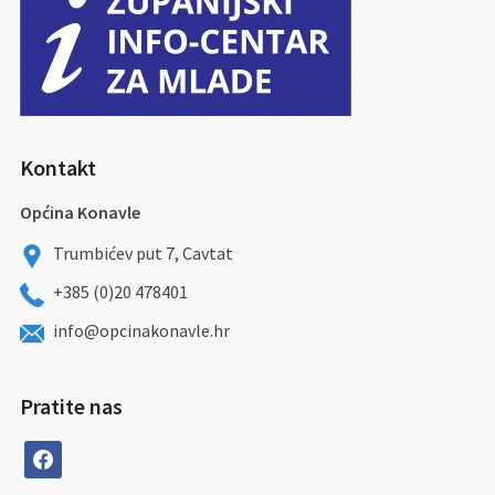
Kontakt
Općina Konavle
Trumbićev put 7, Cavtat
+385 (0)20 478401
info@opcinakonavle.hr
Pratite nas
facebook