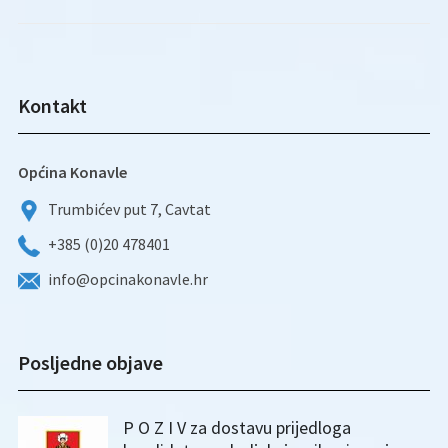
Kontakt
Općina Konavle
Trumbićev put 7, Cavtat
+385 (0)20 478401
info@opcinakonavle.hr
Posljedne objave
P O Z I V za dostavu prijedloga