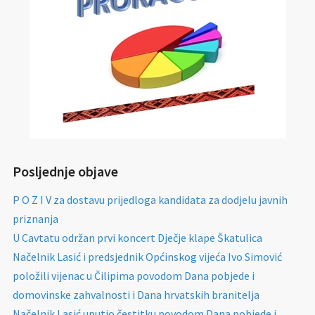
Posljednje objave
P O Z I V za dostavu prijedloga kandidata za dodjelu javnih
priznanja
U Cavtatu održan prvi koncert Dječje klape Škatulica
Načelnik Lasić i predsjednik Općinskog vijeća Ivo Simović
položili vijenac u Čilipima povodom Dana pobjede i
domovinske zahvalnosti i Dana hrvatskih branitelja
Načelnik Lasić uputio čestitku povodom Dana pobjede i