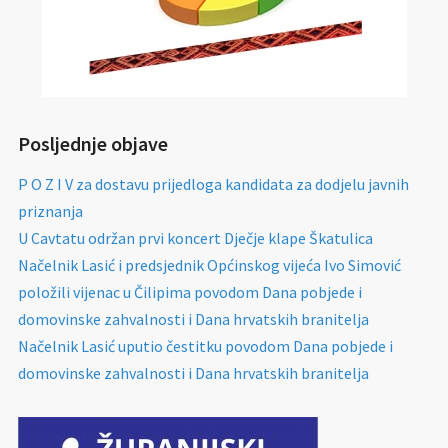
Posljednje objave
P O Z I V za dostavu prijedloga kandidata za dodjelu javnih
priznanja
U Cavtatu održan prvi koncert Dječje klape Škatulica
Načelnik Lasić i predsjednik Općinskog vijeća Ivo Simović
položili vijenac u Čilipima povodom Dana pobjede i
domovinske zahvalnosti i Dana hrvatskih branitelja
Načelnik Lasić uputio čestitku povodom Dana pobjede i
domovinske zahvalnosti i Dana hrvatskih branitelja