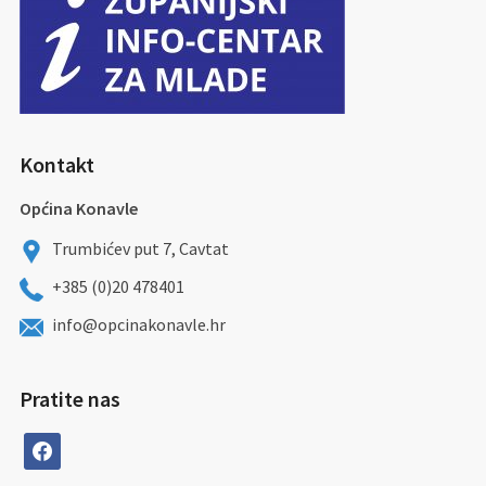
Kontakt
Općina Konavle
Trumbićev put 7, Cavtat
+385 (0)20 478401
info@opcinakonavle.hr
Pratite nas
facebook