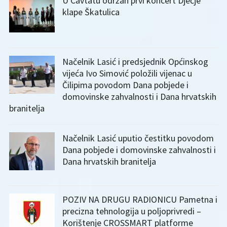
U Cavtatu održan prvi koncert Dječje
klape Škatulica
Načelnik Lasić i predsjednik Općinskog
vijeća Ivo Simović položili vijenac u
Čilipima povodom Dana pobjede i
domovinske zahvalnosti i Dana hrvatskih
branitelja
Načelnik Lasić uputio čestitku povodom
Dana pobjede i domovinske zahvalnosti i
Dana hrvatskih branitelja
POZIV NA DRUGU RADIONICU Pametna i
precizna tehnologija u poljoprivredi –
Korištenje CROSSMART platforme