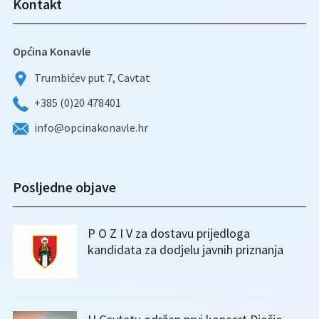
Kontakt
Općina Konavle
Trumbićev put 7, Cavtat
+385 (0)20 478401
info@opcinakonavle.hr
Posljedne objave
P O Z I V za dostavu prijedloga
kandidata za dodjelu javnih priznanja