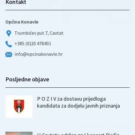
Kontakt
Općina Konavle
Trumbićev put 7, Cavtat
+385 (0)20 478401
info@opcinakonavle.hr
Posljedne objave
P O Z I V za dostavu prijedloga
kandidata za dodjelu javnih priznanja