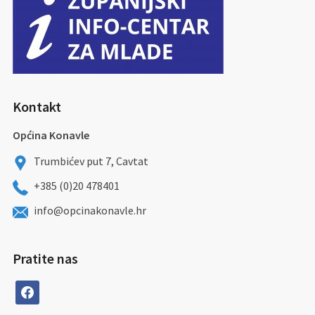
Kontakt
Općina Konavle
Trumbićev put 7, Cavtat
+385 (0)20 478401
info@opcinakonavle.hr
Pratite nas
facebook