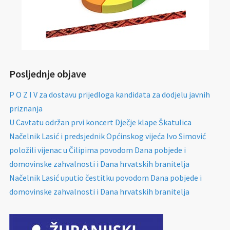
Posljednje objave
P O Z I V za dostavu prijedloga kandidata za dodjelu javnih
priznanja
U Cavtatu održan prvi koncert Dječje klape Škatulica
Načelnik Lasić i predsjednik Općinskog vijeća Ivo Simović
položili vijenac u Čilipima povodom Dana pobjede i
domovinske zahvalnosti i Dana hrvatskih branitelja
Načelnik Lasić uputio čestitku povodom Dana pobjede i
domovinske zahvalnosti i Dana hrvatskih branitelja