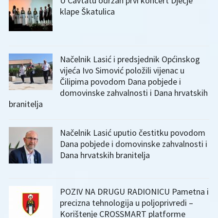
U Cavtatu održan prvi koncert Dječje
klape Škatulica
Načelnik Lasić i predsjednik Općinskog
vijeća Ivo Simović položili vijenac u
Čilipima povodom Dana pobjede i
domovinske zahvalnosti i Dana hrvatskih
branitelja
Načelnik Lasić uputio čestitku povodom
Dana pobjede i domovinske zahvalnosti i
Dana hrvatskih branitelja
POZIV NA DRUGU RADIONICU Pametna i
precizna tehnologija u poljoprivredi –
Korištenje CROSSMART platforme