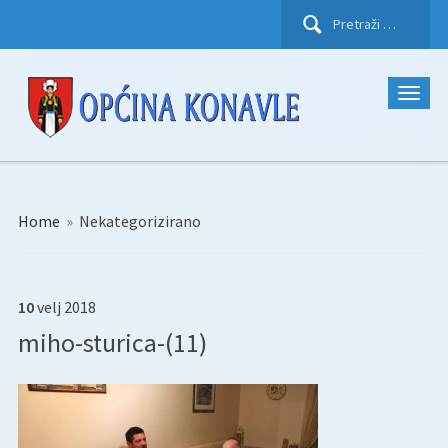
Pretraži:
Home
»
Nekategorizirano
10
velj
2018
miho-sturica-(11)