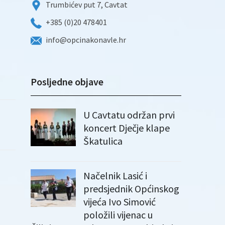
Trumbićev put 7, Cavtat
+385 (0)20 478401
info@opcinakonavle.hr
Posljedne objave
U Cavtatu održan prvi
koncert Dječje klape
Škatulica
Načelnik Lasić i
predsjednik Općinskog
vijeća Ivo Simović
položili vijenac u