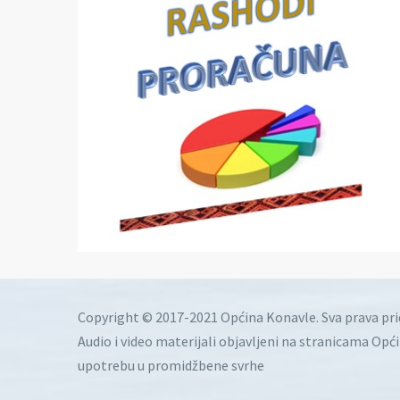
Copyright © 2017-2021 Općina Konavle. Sva prava pr
Audio i video materijali objavljeni na stranicama Opć
upotrebu u promidžbene svrhe