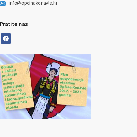
info@opcinakonavle.hr
Pratite nas
facebook