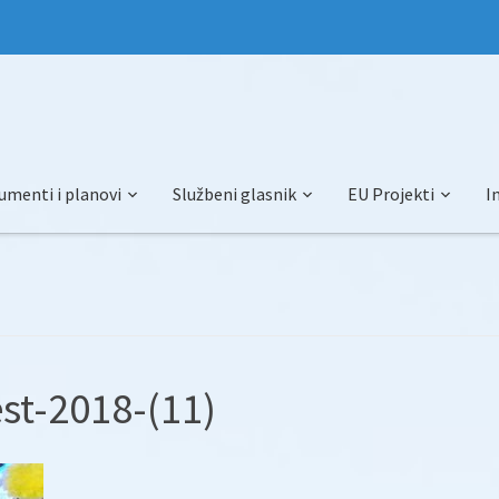
umenti i planovi
Službeni glasnik
EU Projekti
I
st-2018-(11)