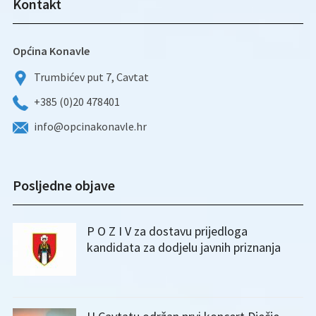
Kontakt
Općina Konavle
Trumbićev put 7, Cavtat
+385 (0)20 478401
info@opcinakonavle.hr
Posljedne objave
P O Z I V za dostavu prijedloga
kandidata za dodjelu javnih priznanja