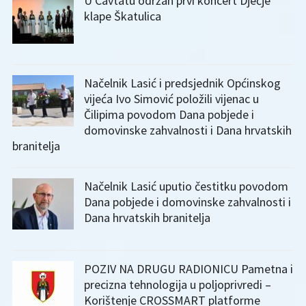
U Cavtatu održan prvi koncert Dječje
klape Škatulica
Načelnik Lasić i predsjednik Općinskog
vijeća Ivo Simović položili vijenac u
Čilipima povodom Dana pobjede i
domovinske zahvalnosti i Dana hrvatskih
branitelja
Načelnik Lasić uputio čestitku povodom
Dana pobjede i domovinske zahvalnosti i
Dana hrvatskih branitelja
POZIV NA DRUGU RADIONICU Pametna i
precizna tehnologija u poljoprivredi –
Korištenje CROSSMART platforme