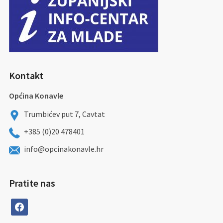
Kontakt
Općina Konavle
Trumbićev put 7, Cavtat
+385 (0)20 478401
info@opcinakonavle.hr
Pratite nas
facebook