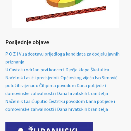
Posljednje objave
P O Z I V za dostavu prijedloga kandidata za dodjelu javnih
priznanja
U Cavtatu održan prvi koncert Dječje klape Škatulica
Načelnik Lasić i predsjednik Općinskog vijeća Ivo Simović
položili vijenac u Čilipima povodom Dana pobjede i
domovinske zahvalnosti i Dana hrvatskih branitelja
Načelnik Lasić uputio čestitku povodom Dana pobjede i
domovinske zahvalnosti i Dana hrvatskih branitelja