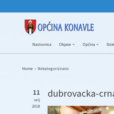
Naslovnica
Objave
Općina
Dok
Home
»
Nekategorizirano
dubrovacka-crna
11
velj
2018