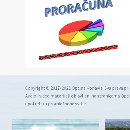
Copyright © 2017-2021 Općina Konavle. Sva prava pr
Audio i video materijali objavljeni na stranicama Opć
upotrebu u promidžbene svrhe