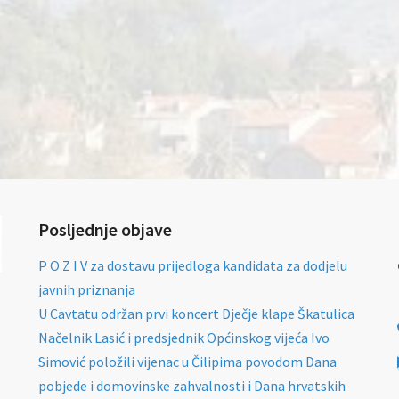
Posljednje objave
P O Z I V za dostavu prijedloga kandidata za dodjelu
javnih priznanja
U Cavtatu održan prvi koncert Dječje klape Škatulica
Načelnik Lasić i predsjednik Općinskog vijeća Ivo
Simović položili vijenac u Čilipima povodom Dana
pobjede i domovinske zahvalnosti i Dana hrvatskih