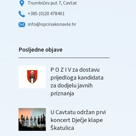
Trumbićev put 7, Cavtat
+385 (0)20 478401
info@opcinakonavle.hr
Posljedne objave
P O Z I V za dostavu
prijedloga kandidata
za dodjelu javnih
priznanja
U Cavtatu održan prvi
koncert Dječje klape
Škatulica