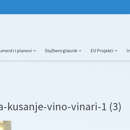
umenti i planovi
Službeni glasnik
EU Projekti
I
-kusanje-vino-vinari-1 (3)