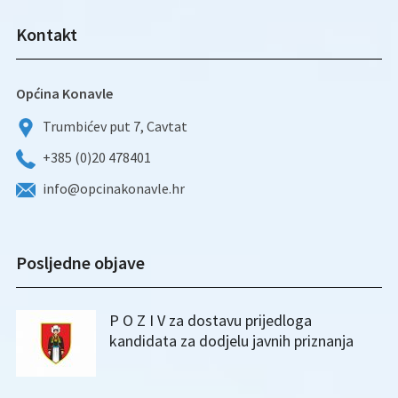
Kontakt
Općina Konavle
Trumbićev put 7, Cavtat
+385 (0)20 478401
info@opcinakonavle.hr
Posljedne objave
P O Z I V za dostavu prijedloga
kandidata za dodjelu javnih priznanja