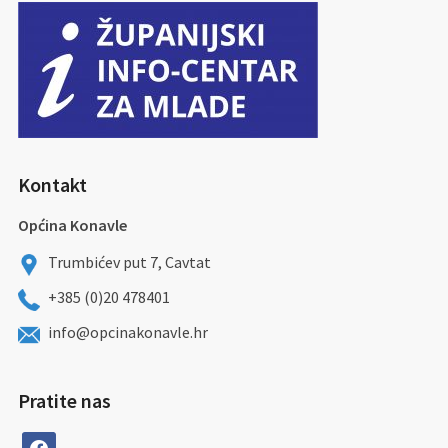
Kontakt
Općina Konavle
Trumbićev put 7, Cavtat
+385 (0)20 478401
info@opcinakonavle.hr
Pratite nas
facebook