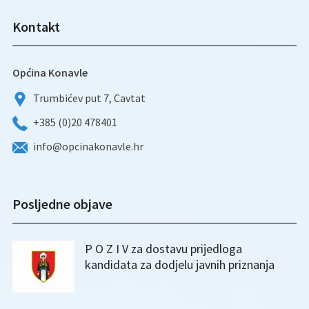
Kontakt
Općina Konavle
Trumbićev put 7, Cavtat
+385 (0)20 478401
info@opcinakonavle.hr
Posljedne objave
P O Z I V za dostavu prijedloga
kandidata za dodjelu javnih priznanja