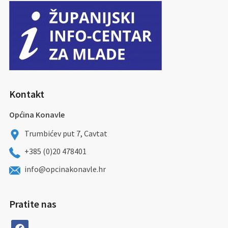
Kontakt
Općina Konavle
Trumbićev put 7, Cavtat
+385 (0)20 478401
info@opcinakonavle.hr
Pratite nas
facebook