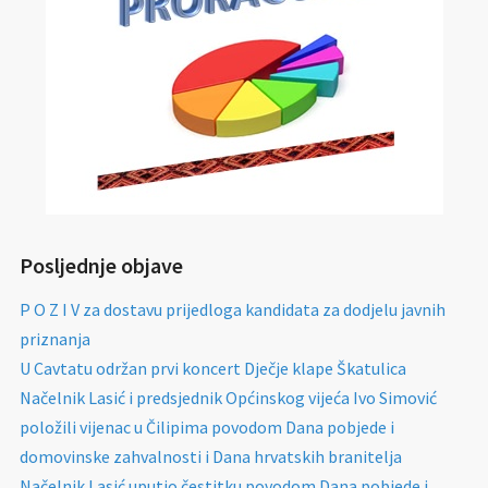
Posljednje objave
P O Z I V za dostavu prijedloga kandidata za dodjelu javnih
priznanja
U Cavtatu održan prvi koncert Dječje klape Škatulica
Načelnik Lasić i predsjednik Općinskog vijeća Ivo Simović
položili vijenac u Čilipima povodom Dana pobjede i
domovinske zahvalnosti i Dana hrvatskih branitelja
Načelnik Lasić uputio čestitku povodom Dana pobjede i