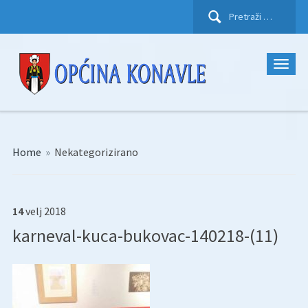
Pretraži:
Home
»
Nekategorizirano
14
velj
2018
karneval-kuca-bukovac-140218-(11)