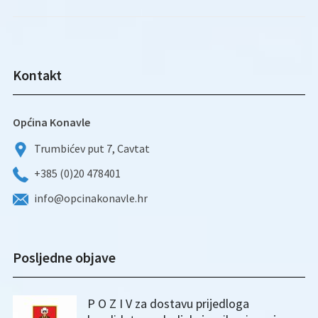
Kontakt
Općina Konavle
Trumbićev put 7, Cavtat
+385 (0)20 478401
info@opcinakonavle.hr
Posljedne objave
P O Z I V za dostavu prijedloga