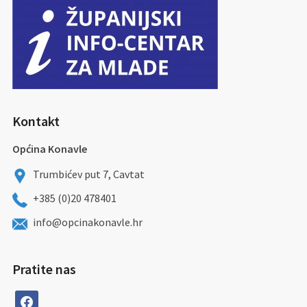
Kontakt
Općina Konavle
Trumbićev put 7, Cavtat
+385 (0)20 478401
info@opcinakonavle.hr
Pratite nas
facebook