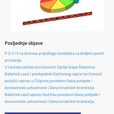
Posljednje objave
P O Z I V za dostavu prijedloga kandidata za dodjelu javnih
priznanja
U Cavtatu održan prvi koncert Dječje klape Škatulica
Načelnik Lasić i predsjednik Općinskog vijeća Ivo Simović
položili vijenac u Čilipima povodom Dana pobjede i
domovinske zahvalnosti i Dana hrvatskih branitelja
Načelnik Lasić uputio čestitku povodom Dana pobjede i
domovinske zahvalnosti i Dana hrvatskih branitelja