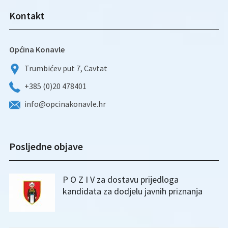
Kontakt
Općina Konavle
Trumbićev put 7, Cavtat
+385 (0)20 478401
info@opcinakonavle.hr
Posljedne objave
P O Z I V za dostavu prijedloga
kandidata za dodjelu javnih priznanja