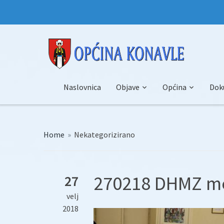
Naslovnica
Objave
Općina
Dok
Home
»
Nekategorizirano
270218 DHMZ me
27
velj
2018