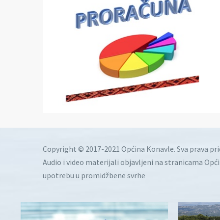
Copyright © 2017-2021 Općina Konavle. Sva prava pr
Audio i video materijali objavljeni na stranicama Opć
upotrebu u promidžbene svrhe