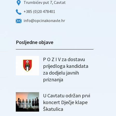
Trumbićev put 7, Cavtat
+385 (0)20 478401
info@opcinakonavle.hr
Posljedne objave
P O Z I V za dostavu
prijedloga kandidata
za dodjelu javnih
priznanja
U Cavtatu održan prvi
koncert Dječje klape
Škatulica