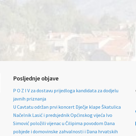
Posljednje objave
P O Z I V za dostavu prijedloga kandidata za dodjelu
javnih priznanja
U Cavtatu održan prvi koncert Dječje klape Škatulica
Načelnik Lasić i predsjednik Općinskog vijeća Ivo
Simović položili vijenac u Čilipima povodom Dana
pobjede i domovinske zahvalnosti i Dana hrvatskih