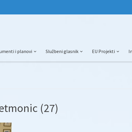
umenti i planovi
Službeni glasnik
EU Projekti
I
tmonic (27)