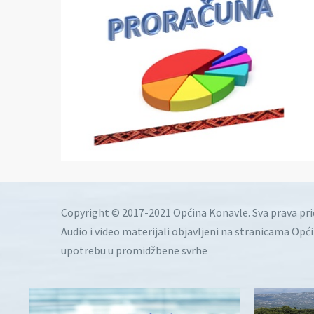
Copyright © 2017-2021 Općina Konavle. Sva prava pr
Audio i video materijali objavljeni na stranicama Opć
upotrebu u promidžbene svrhe