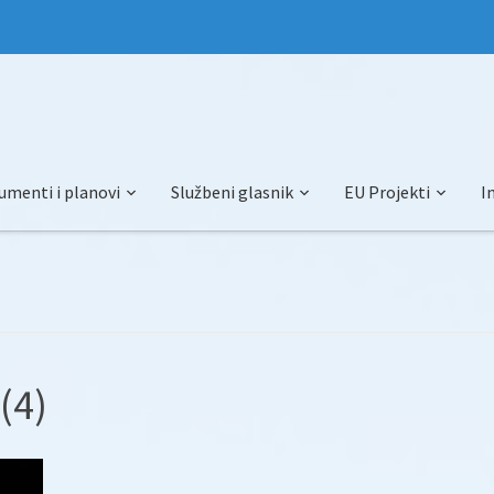
umenti i planovi
Službeni glasnik
EU Projekti
I
(4)