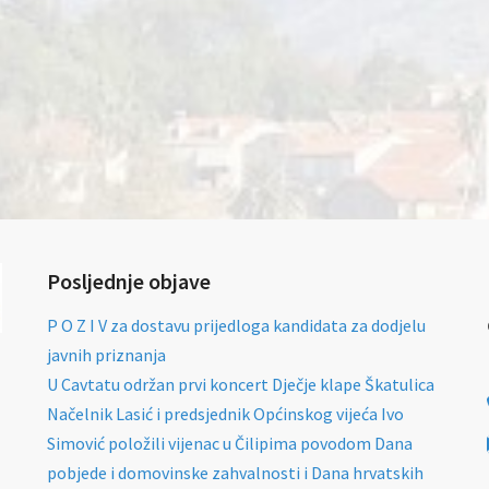
Posljednje objave
P O Z I V za dostavu prijedloga kandidata za dodjelu
javnih priznanja
U Cavtatu održan prvi koncert Dječje klape Škatulica
Načelnik Lasić i predsjednik Općinskog vijeća Ivo
Simović položili vijenac u Čilipima povodom Dana
pobjede i domovinske zahvalnosti i Dana hrvatskih