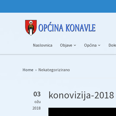
Naslovnica
Objave
Općina
Dok
Home
»
Nekategorizirano
konovizija-2018 
03
ožu
2018