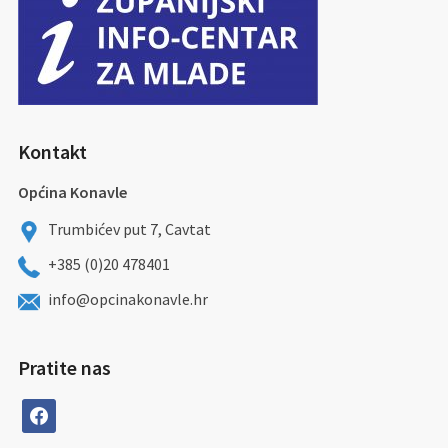
Kontakt
Općina Konavle
Trumbićev put 7, Cavtat
+385 (0)20 478401
info@opcinakonavle.hr
Pratite nas
facebook