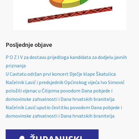
Posljednje objave
P O Z I V za dostavu prijedloga kandidata za dodjelu javnih
priznanja
U Cavtatu održan prvi koncert Dječje klape Škatulica
Načelnik Lasić i predsjednik Općinskog vijeća Ivo Simović
položili vijenac u Čilipima povodom Dana pobjede i
domovinske zahvalnosti i Dana hrvatskih branitelja
Načelnik Lasić uputio čestitku povodom Dana pobjede i
domovinske zahvalnosti i Dana hrvatskih branitelja