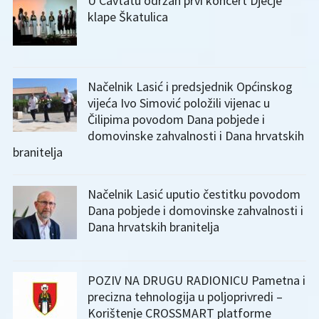
U Cavtatu održan prvi koncert Dječje
klape Škatulica
Načelnik Lasić i predsjednik Općinskog
vijeća Ivo Simović položili vijenac u
Čilipima povodom Dana pobjede i
domovinske zahvalnosti i Dana hrvatskih
branitelja
Načelnik Lasić uputio čestitku povodom
Dana pobjede i domovinske zahvalnosti i
Dana hrvatskih branitelja
POZIV NA DRUGU RADIONICU Pametna i
precizna tehnologija u poljoprivredi –
Korištenje CROSSMART platforme