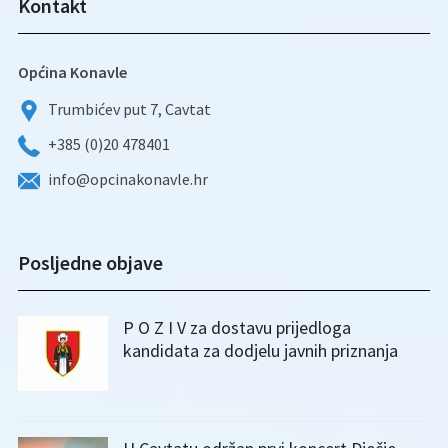
Kontakt
Općina Konavle
Trumbićev put 7, Cavtat
+385 (0)20 478401
info@opcinakonavle.hr
Posljedne objave
P O Z I V za dostavu prijedloga
kandidata za dodjelu javnih priznanja