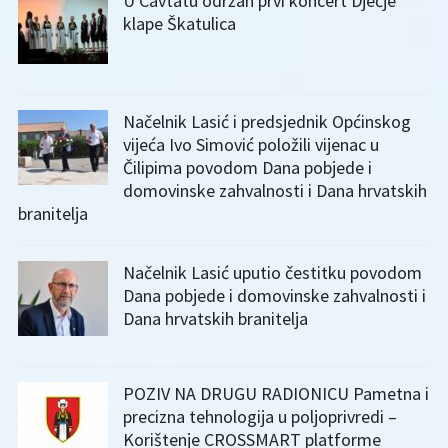
U Cavtatu održan prvi koncert Dječje
klape Škatulica
Načelnik Lasić i predsjednik Općinskog
vijeća Ivo Simović položili vijenac u
Čilipima povodom Dana pobjede i
domovinske zahvalnosti i Dana hrvatskih
branitelja
Načelnik Lasić uputio čestitku povodom
Dana pobjede i domovinske zahvalnosti i
Dana hrvatskih branitelja
POZIV NA DRUGU RADIONICU Pametna i
precizna tehnologija u poljoprivredi –
Korištenje CROSSMART platforme