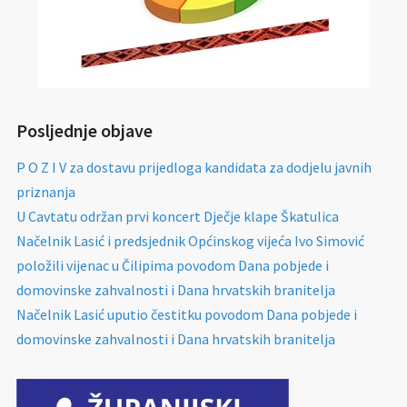
Posljednje objave
P O Z I V za dostavu prijedloga kandidata za dodjelu javnih
priznanja
U Cavtatu održan prvi koncert Dječje klape Škatulica
Načelnik Lasić i predsjednik Općinskog vijeća Ivo Simović
položili vijenac u Čilipima povodom Dana pobjede i
domovinske zahvalnosti i Dana hrvatskih branitelja
Načelnik Lasić uputio čestitku povodom Dana pobjede i
domovinske zahvalnosti i Dana hrvatskih branitelja