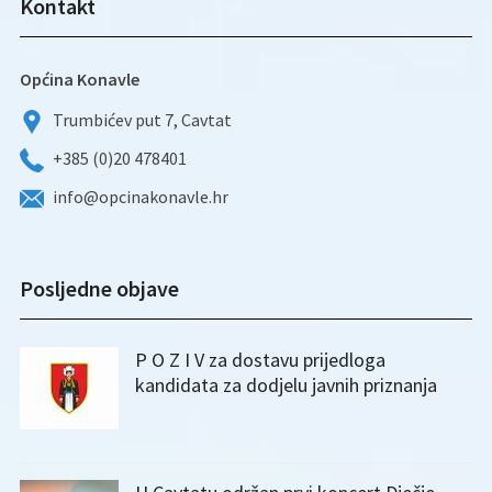
Kontakt
Općina Konavle
Trumbićev put 7, Cavtat
+385 (0)20 478401
info@opcinakonavle.hr
Posljedne objave
P O Z I V za dostavu prijedloga
kandidata za dodjelu javnih priznanja