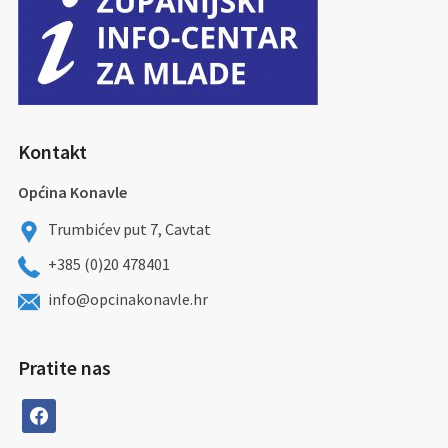
Kontakt
Općina Konavle
Trumbićev put 7, Cavtat
+385 (0)20 478401
info@opcinakonavle.hr
Pratite nas
facebook