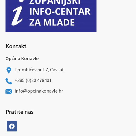
Kontakt
Općina Konavle
Trumbićev put 7, Cavtat
+385 (0)20 478401
info@opcinakonavle.hr
Pratite nas
facebook