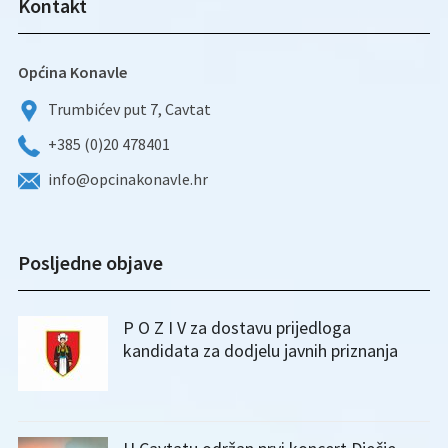
Kontakt
Općina Konavle
Trumbićev put 7, Cavtat
+385 (0)20 478401
info@opcinakonavle.hr
Posljedne objave
P O Z I V za dostavu prijedloga
kandidata za dodjelu javnih priznanja