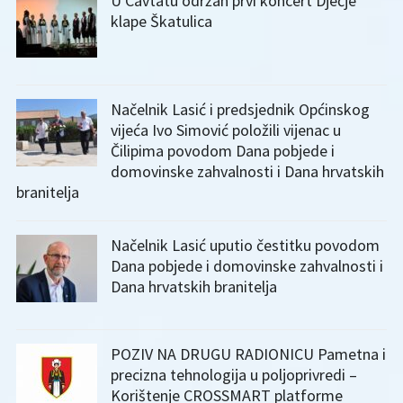
U Cavtatu održan prvi koncert Dječje
klape Škatulica
Načelnik Lasić i predsjednik Općinskog
vijeća Ivo Simović položili vijenac u
Čilipima povodom Dana pobjede i
domovinske zahvalnosti i Dana hrvatskih
branitelja
Načelnik Lasić uputio čestitku povodom
Dana pobjede i domovinske zahvalnosti i
Dana hrvatskih branitelja
POZIV NA DRUGU RADIONICU Pametna i
precizna tehnologija u poljoprivredi –
Korištenje CROSSMART platforme