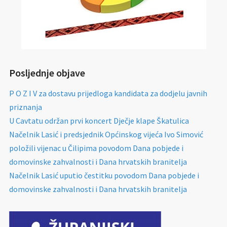
Posljednje objave
P O Z I V za dostavu prijedloga kandidata za dodjelu javnih
priznanja
U Cavtatu održan prvi koncert Dječje klape Škatulica
Načelnik Lasić i predsjednik Općinskog vijeća Ivo Simović
položili vijenac u Čilipima povodom Dana pobjede i
domovinske zahvalnosti i Dana hrvatskih branitelja
Načelnik Lasić uputio čestitku povodom Dana pobjede i
domovinske zahvalnosti i Dana hrvatskih branitelja