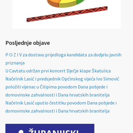
Posljednje objave
P O Z I V za dostavu prijedloga kandidata za dodjelu javnih
priznanja
U Cavtatu održan prvi koncert Dječje klape Škatulica
Načelnik Lasić i predsjednik Općinskog vijeća Ivo Simović
položili vijenac u Čilipima povodom Dana pobjede i
domovinske zahvalnosti i Dana hrvatskih branitelja
Načelnik Lasić uputio čestitku povodom Dana pobjede i
domovinske zahvalnosti i Dana hrvatskih branitelja