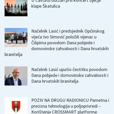
U Cavtatu održan prvi koncert Dječje
klape Škatulica
Načelnik Lasić i predsjednik Općinskog
vijeća Ivo Simović položili vijenac u
Čilipima povodom Dana pobjede i
domovinske zahvalnosti i Dana hrvatskih
branitelja
Načelnik Lasić uputio čestitku povodom
Dana pobjede i domovinske zahvalnosti i
Dana hrvatskih branitelja
POZIV NA DRUGU RADIONICU Pametna i
precizna tehnologija u poljoprivredi –
Korištenje CROSSMART platforme