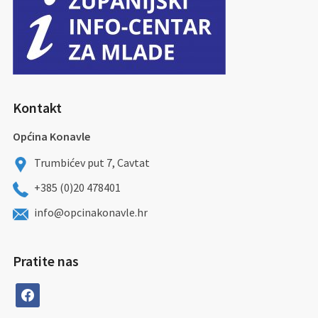
Kontakt
Općina Konavle
Trumbićev put 7, Cavtat
+385 (0)20 478401
info@opcinakonavle.hr
Pratite nas
facebook