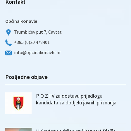
Kontakt
Općina Konavle
Trumbićev put 7, Cavtat
+385 (0)20 478401
info@opcinakonavle.hr
Posljedne objave
P O Z I V za dostavu prijedloga
kandidata za dodjelu javnih priznanja