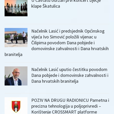
U Cavtatu održan prvi koncert Dječje
klape Škatulica
Načelnik Lasić i predsjednik Općinskog
vijeća Ivo Simović položili vijenac u
Čilipima povodom Dana pobjede i
domovinske zahvalnosti i Dana hrvatskih
branitelja
Načelnik Lasić uputio čestitku povodom
Dana pobjede i domovinske zahvalnosti i
Dana hrvatskih branitelja
POZIV NA DRUGU RADIONICU Pametna i
precizna tehnologija u poljoprivredi –
Korištenje CROSSMART platforme