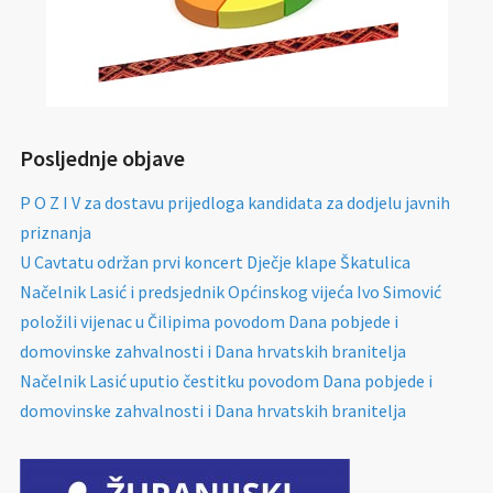
Posljednje objave
P O Z I V za dostavu prijedloga kandidata za dodjelu javnih
priznanja
U Cavtatu održan prvi koncert Dječje klape Škatulica
Načelnik Lasić i predsjednik Općinskog vijeća Ivo Simović
položili vijenac u Čilipima povodom Dana pobjede i
domovinske zahvalnosti i Dana hrvatskih branitelja
Načelnik Lasić uputio čestitku povodom Dana pobjede i
domovinske zahvalnosti i Dana hrvatskih branitelja