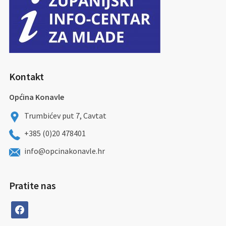
Kontakt
Općina Konavle
Trumbićev put 7, Cavtat
+385 (0)20 478401
info@opcinakonavle.hr
Pratite nas
facebook