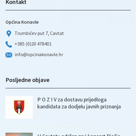
Kontakt
Općina Konavle
Trumbićev put 7, Cavtat
+385 (0)20 478401
info@opcinakonavle.hr
Posljedne objave
P O Z I V za dostavu prijedloga
kandidata za dodjelu javnih priznanja