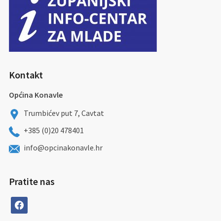
Kontakt
Općina Konavle
Trumbićev put 7, Cavtat
+385 (0)20 478401
info@opcinakonavle.hr
Pratite nas
facebook