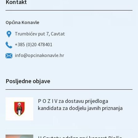
Kontakt
Općina Konavle
Trumbićev put 7, Cavtat
+385 (0)20 478401
info@opcinakonavle.hr
Posljedne objave
P O Z I V za dostavu prijedloga
kandidata za dodjelu javnih priznanja