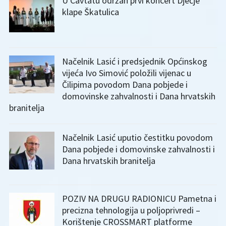
U Cavtatu održan prvi koncert Dječje
klape Škatulica
Načelnik Lasić i predsjednik Općinskog
vijeća Ivo Simović položili vijenac u
Čilipima povodom Dana pobjede i
domovinske zahvalnosti i Dana hrvatskih
branitelja
Načelnik Lasić uputio čestitku povodom
Dana pobjede i domovinske zahvalnosti i
Dana hrvatskih branitelja
POZIV NA DRUGU RADIONICU Pametna i
precizna tehnologija u poljoprivredi –
Korištenje CROSSMART platforme