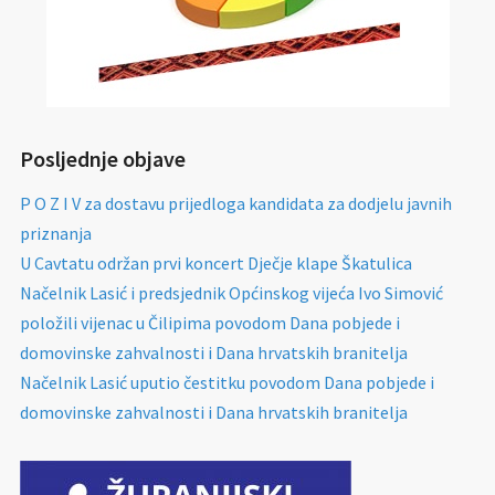
Posljednje objave
P O Z I V za dostavu prijedloga kandidata za dodjelu javnih
priznanja
U Cavtatu održan prvi koncert Dječje klape Škatulica
Načelnik Lasić i predsjednik Općinskog vijeća Ivo Simović
položili vijenac u Čilipima povodom Dana pobjede i
domovinske zahvalnosti i Dana hrvatskih branitelja
Načelnik Lasić uputio čestitku povodom Dana pobjede i
domovinske zahvalnosti i Dana hrvatskih branitelja