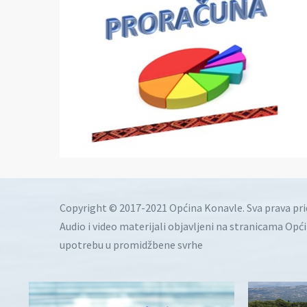
Copyright © 2017-2021 Općina Konavle. Sva prava pr
Audio i video materijali objavljeni na stranicama Opć
upotrebu u promidžbene svrhe