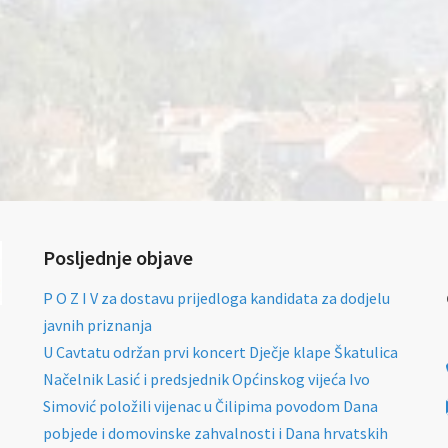
Posljednje objave
P O Z I V za dostavu prijedloga kandidata za dodjelu
javnih priznanja
U Cavtatu održan prvi koncert Dječje klape Škatulica
Načelnik Lasić i predsjednik Općinskog vijeća Ivo
Simović položili vijenac u Čilipima povodom Dana
pobjede i domovinske zahvalnosti i Dana hrvatskih