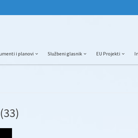
umenti i planovi
Službeni glasnik
EU Projekti
I
(33)