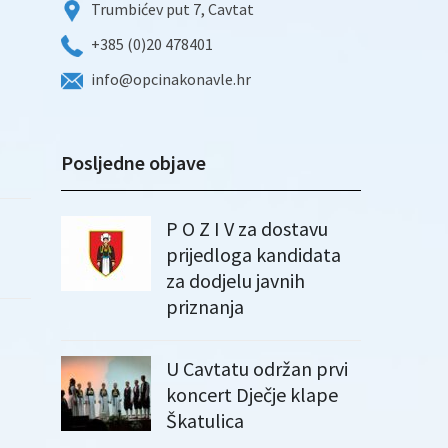
Trumbićev put 7, Cavtat
+385 (0)20 478401
info@opcinakonavle.hr
Posljedne objave
P O Z I V za dostavu
prijedloga kandidata
za dodjelu javnih
priznanja
U Cavtatu održan prvi
koncert Dječje klape
Škatulica