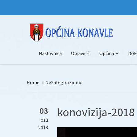
Naslovnica
Objave
Općina
Dok
Home
»
Nekategorizirano
konovizija-2018 
03
ožu
2018