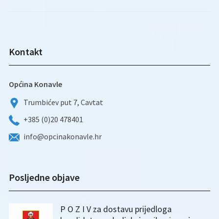
Kontakt
Općina Konavle
Trumbićev put 7, Cavtat
+385 (0)20 478401
info@opcinakonavle.hr
Posljedne objave
P O Z I V za dostavu prijedloga