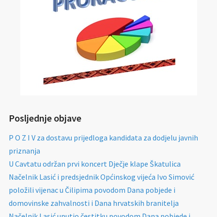
Posljednje objave
P O Z I V za dostavu prijedloga kandidata za dodjelu javnih
priznanja
U Cavtatu održan prvi koncert Dječje klape Škatulica
Načelnik Lasić i predsjednik Općinskog vijeća Ivo Simović
položili vijenac u Čilipima povodom Dana pobjede i
domovinske zahvalnosti i Dana hrvatskih branitelja
Načelnik Lasić uputio čestitku povodom Dana pobjede i