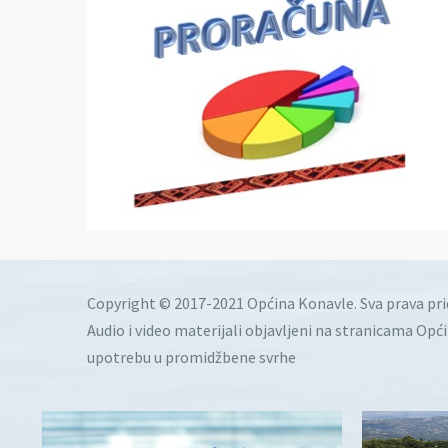
Copyright © 2017-2021 Općina Konavle. Sva prava pr
Audio i video materijali objavljeni na stranicama Opć
upotrebu u promidžbene svrhe