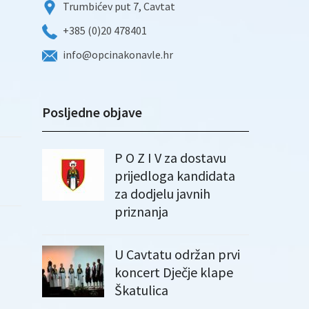
Trumbićev put 7, Cavtat
+385 (0)20 478401
info@opcinakonavle.hr
Posljedne objave
P O Z I V za dostavu
prijedloga kandidata
za dodjelu javnih
priznanja
U Cavtatu održan prvi
koncert Dječje klape
Škatulica