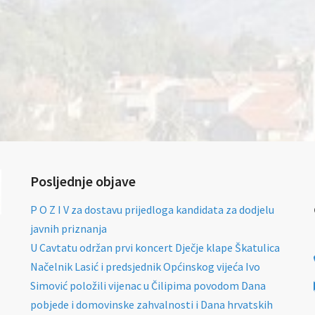
Posljednje objave
P O Z I V za dostavu prijedloga kandidata za dodjelu
javnih priznanja
U Cavtatu održan prvi koncert Dječje klape Škatulica
Načelnik Lasić i predsjednik Općinskog vijeća Ivo
Simović položili vijenac u Čilipima povodom Dana
pobjede i domovinske zahvalnosti i Dana hrvatskih