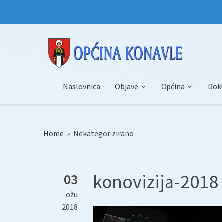
Naslovnica
Objave
Općina
Dok
Home
»
Nekategorizirano
konovizija-2018 
03
ožu
2018