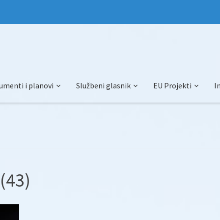
umenti i planovi
Službeni glasnik
EU Projekti
I
(43)