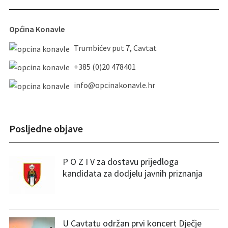
Općina Konavle
Trumbićev put 7, Cavtat
+385 (0)20 478401
info@opcinakonavle.hr
Posljedne objave
P O Z I V za dostavu prijedloga
kandidata za dodjelu javnih priznanja
U Cavtatu održan prvi koncert Dječje