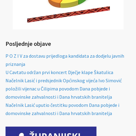
Posljednje objave
P O Z I V za dostavu prijedloga kandidata za dodjelu javnih
priznanja
U Cavtatu održan prvi koncert Dječje klape Škatulica
Načelnik Lasić i predsjednik Općinskog vijeća Ivo Simović
položili vijenac u Čilipima povodom Dana pobjede i
domovinske zahvalnosti i Dana hrvatskih branitelja
Načelnik Lasić uputio čestitku povodom Dana pobjede i
domovinske zahvalnosti i Dana hrvatskih branitelja