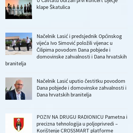
U Cavtatu održan prvi koncert Dječje
klape Škatulica
Načelnik Lasić i predsjednik Općinskog
vijeća Ivo Simović položili vijenac u
Čilipima povodom Dana pobjede i
domovinske zahvalnosti i Dana hrvatskih
branitelja
Načelnik Lasić uputio čestitku povodom
Dana pobjede i domovinske zahvalnosti i
Dana hrvatskih branitelja
POZIV NA DRUGU RADIONICU Pametna i
precizna tehnologija u poljoprivredi –
Korištenje CROSSMART platforme