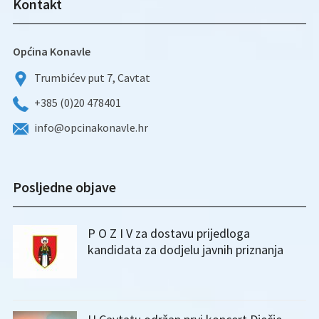
Kontakt
Općina Konavle
Trumbićev put 7, Cavtat
+385 (0)20 478401
info@opcinakonavle.hr
Posljedne objave
P O Z I V za dostavu prijedloga
kandidata za dodjelu javnih priznanja