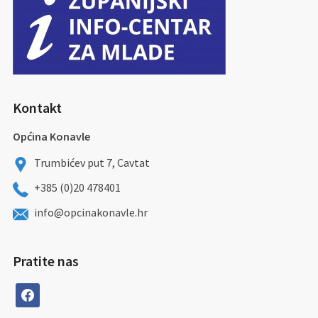
Kontakt
Općina Konavle
Trumbićev put 7, Cavtat
+385 (0)20 478401
info@opcinakonavle.hr
Pratite nas
facebook