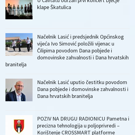
U Cavtatu održan prvi koncert Dječje
klape Škatulica
Načelnik Lasić i predsjednik Općinskog
vijeća Ivo Simović položili vijenac u
Čilipima povodom Dana pobjede i
domovinske zahvalnosti i Dana hrvatskih
branitelja
Načelnik Lasić uputio čestitku povodom
Dana pobjede i domovinske zahvalnosti i
Dana hrvatskih branitelja
POZIV NA DRUGU RADIONICU Pametna i
precizna tehnologija u poljoprivredi –
Korištenje CROSSMART platforme