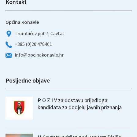
Kontakt
Općina Konavle
Trumbićev put 7, Cavtat
+385 (0)20 478401
info@opcinakonavle.hr
Posljedne objave
P O Z I V za dostavu prijedloga
kandidata za dodjelu javnih priznanja