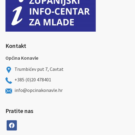
Kontakt
Općina Konavle
Trumbićev put 7, Cavtat
+385 (0)20 478401
info@opcinakonavle.hr
Pratite nas
facebook