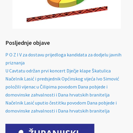
Posljednje objave
P O Z I V za dostavu prijedloga kandidata za dodjelu javnih
priznanja
U Cavtatu održan prvi koncert Dječje klape Škatulica
Načelnik Lasić i predsjednik Općinskog vijeća Ivo Simović
položili vijenac u Čilipima povodom Dana pobjede i
domovinske zahvalnosti i Dana hrvatskih branitelja
Načelnik Lasić uputio čestitku povodom Dana pobjede i
domovinske zahvalnosti i Dana hrvatskih branitelja