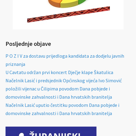
Posljednje objave
P O Z I V za dostavu prijedloga kandidata za dodjelu javnih
priznanja
U Cavtatu održan prvi koncert Dječje klape Škatulica
Načelnik Lasić i predsjednik Općinskog vijeća Ivo Simović
položili vijenac u Čilipima povodom Dana pobjede i
domovinske zahvalnosti i Dana hrvatskih branitelja
Načelnik Lasić uputio čestitku povodom Dana pobjede i
domovinske zahvalnosti i Dana hrvatskih branitelja