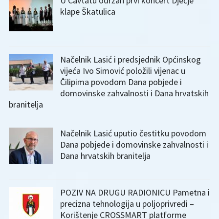
U Cavtatu održan prvi koncert Dječje
klape Škatulica
Načelnik Lasić i predsjednik Općinskog
vijeća Ivo Simović položili vijenac u
Čilipima povodom Dana pobjede i
domovinske zahvalnosti i Dana hrvatskih
branitelja
Načelnik Lasić uputio čestitku povodom
Dana pobjede i domovinske zahvalnosti i
Dana hrvatskih branitelja
POZIV NA DRUGU RADIONICU Pametna i
precizna tehnologija u poljoprivredi –
Korištenje CROSSMART platforme