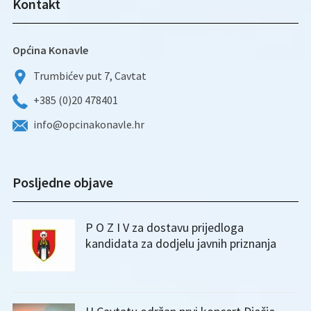
Kontakt
Općina Konavle
Trumbićev put 7, Cavtat
+385 (0)20 478401
info@opcinakonavle.hr
Posljedne objave
P O Z I V za dostavu prijedloga
kandidata za dodjelu javnih priznanja