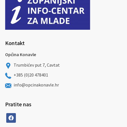
Kontakt
Općina Konavle
Trumbićev put 7, Cavtat
+385 (0)20 478401
info@opcinakonavle.hr
Pratite nas
facebook