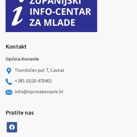
Kontakt
Općina Konavle
Trumbićev put 7, Cavtat
+385 (0)20 478401
info@opcinakonavle.hr
Pratite nas
facebook