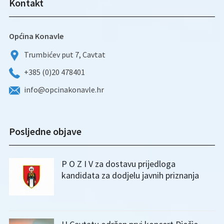
Kontakt
Općina Konavle
Trumbićev put 7, Cavtat
+385 (0)20 478401
info@opcinakonavle.hr
Posljedne objave
P O Z I V za dostavu prijedloga
kandidata za dodjelu javnih priznanja