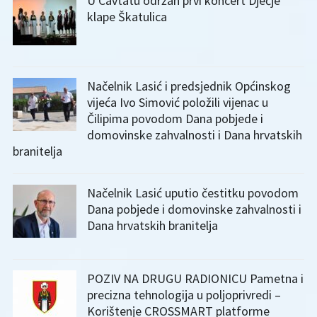
U Cavtatu održan prvi koncert Dječje
klape Škatulica
Načelnik Lasić i predsjednik Općinskog
vijeća Ivo Simović položili vijenac u
Čilipima povodom Dana pobjede i
domovinske zahvalnosti i Dana hrvatskih
branitelja
Načelnik Lasić uputio čestitku povodom
Dana pobjede i domovinske zahvalnosti i
Dana hrvatskih branitelja
POZIV NA DRUGU RADIONICU Pametna i
precizna tehnologija u poljoprivredi –
Korištenje CROSSMART platforme