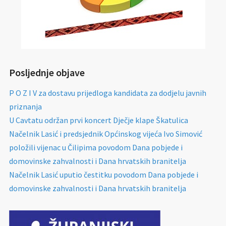
Posljednje objave
P O Z I V za dostavu prijedloga kandidata za dodjelu javnih
priznanja
U Cavtatu održan prvi koncert Dječje klape Škatulica
Načelnik Lasić i predsjednik Općinskog vijeća Ivo Simović
položili vijenac u Čilipima povodom Dana pobjede i
domovinske zahvalnosti i Dana hrvatskih branitelja
Načelnik Lasić uputio čestitku povodom Dana pobjede i
domovinske zahvalnosti i Dana hrvatskih branitelja