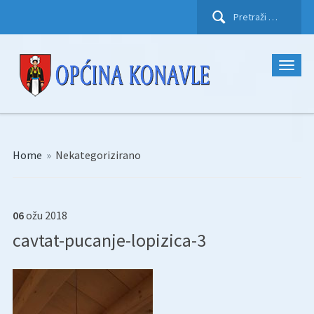
Pretraži:
Home
»
Nekategorizirano
06
ožu
2018
cavtat-pucanje-lopizica-3