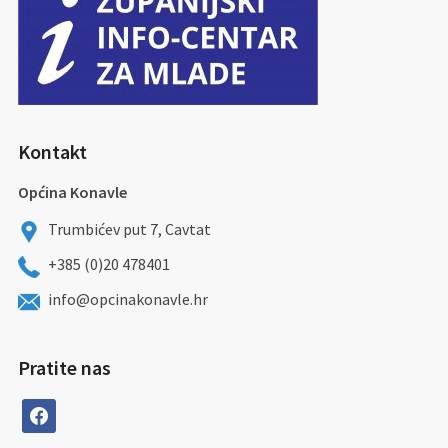
Kontakt
Općina Konavle
Trumbićev put 7, Cavtat
+385 (0)20 478401
info@opcinakonavle.hr
Pratite nas
facebook