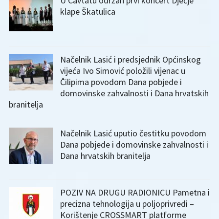
U Cavtatu održan prvi koncert Dječje
klape Škatulica
Načelnik Lasić i predsjednik Općinskog
vijeća Ivo Simović položili vijenac u
Čilipima povodom Dana pobjede i
domovinske zahvalnosti i Dana hrvatskih
branitelja
Načelnik Lasić uputio čestitku povodom
Dana pobjede i domovinske zahvalnosti i
Dana hrvatskih branitelja
POZIV NA DRUGU RADIONICU Pametna i
precizna tehnologija u poljoprivredi –
Korištenje CROSSMART platforme