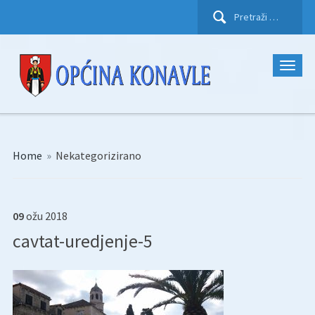
Pretraži:
Home
»
Nekategorizirano
09
ožu
2018
cavtat-uredjenje-5