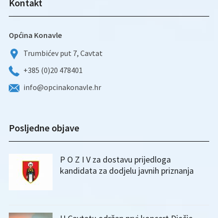
Kontakt
Općina Konavle
Trumbićev put 7, Cavtat
+385 (0)20 478401
info@opcinakonavle.hr
Posljedne objave
P O Z I V za dostavu prijedloga
kandidata za dodjelu javnih priznanja