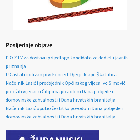
Posljednje objave
P O Z I V za dostavu prijedloga kandidata za dodjelu javnih
priznanja
U Cavtatu održan prvi koncert Dječje klape Škatulica
Načelnik Lasić i predsjednik Općinskog vijeća Ivo Simović
položili vijenac u Čilipima povodom Dana pobjede i
domovinske zahvalnosti i Dana hrvatskih branitelja
Načelnik Lasić uputio čestitku povodom Dana pobjede i
domovinske zahvalnosti i Dana hrvatskih branitelja