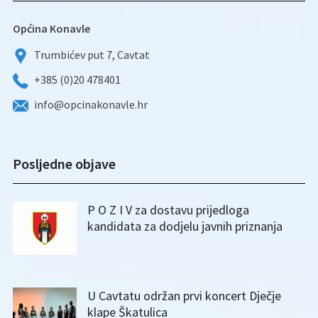
Općina Konavle
Trumbićev put 7, Cavtat
+385 (0)20 478401
info@opcinakonavle.hr
Posljedne objave
P O Z I V za dostavu prijedloga
kandidata za dodjelu javnih priznanja
U Cavtatu održan prvi koncert Dječje
klape Škatulica