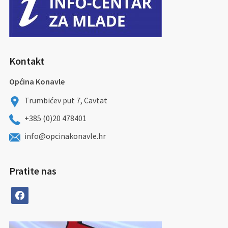
Kontakt
Općina Konavle
Trumbićev put 7, Cavtat
+385 (0)20 478401
info@opcinakonavle.hr
Pratite nas
facebook