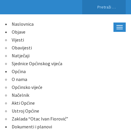
Pretraži:
Naslovnica
Objave
Vijesti
Obavijesti
Natječaji
Sjednice Općinskog vijeća
Općina
O nama
Općinsko vijeće
Načelnik
Akti Općine
Ustroj Općine
Zaklada “Otac Ivan Fiorović”
Dokumenti i planovi