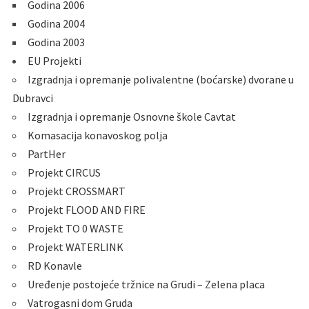
Godina 2006
Godina 2004
Godina 2003
EU Projekti
Izgradnja i opremanje polivalentne (boćarske) dvorane u
Dubravci
Izgradnja i opremanje Osnovne škole Cavtat
Komasacija konavoskog polja
PartHer
Projekt CIRCUS
Projekt CROSSMART
Projekt FLOOD AND FIRE
Projekt TO 0 WASTE
Projekt WATERLINK
RD Konavle
Uređenje postojeće tržnice na Grudi – Zelena placa
Vatrogasni dom Gruda