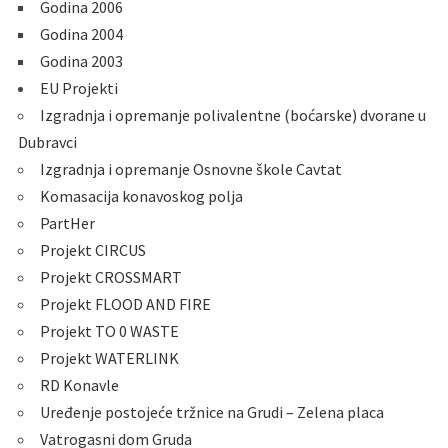
Godina 2006
Godina 2004
Godina 2003
EU Projekti
Izgradnja i opremanje polivalentne (boćarske) dvorane u
Dubravci
Izgradnja i opremanje Osnovne škole Cavtat
Komasacija konavoskog polja
PartHer
Projekt CIRCUS
Projekt CROSSMART
Projekt FLOOD AND FIRE
Projekt TO 0 WASTE
Projekt WATERLINK
RD Konavle
Uređenje postojeće tržnice na Grudi – Zelena placa
Vatrogasni dom Gruda