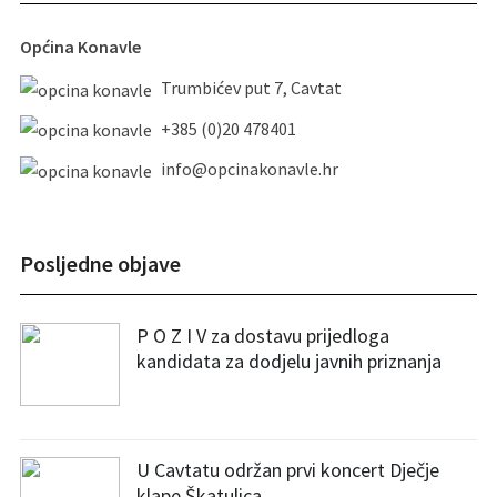
Općina Konavle
Trumbićev put 7, Cavtat
+385 (0)20 478401
info@opcinakonavle.hr
Posljedne objave
P O Z I V za dostavu prijedloga
kandidata za dodjelu javnih priznanja
U Cavtatu održan prvi koncert Dječje
klape Škatulica