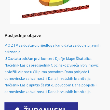
Posljednje objave
P O Z I V za dostavu prijedloga kandidata za dodjelu javnih
priznanja
U Cavtatu održan prvi koncert Dječje klape Škatulica
Načelnik Lasić i predsjednik Općinskog vijeća Ivo Simović
položili vijenac u Čilipima povodom Dana pobjede i
domovinske zahvalnosti i Dana hrvatskih branitelja
Načelnik Lasić uputio čestitku povodom Dana pobjede i
domovinske zahvalnosti i Dana hrvatskih branitelja