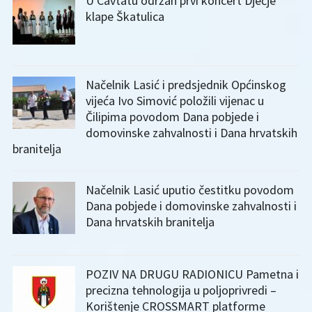
U Cavtatu održan prvi koncert Dječje
klape Škatulica
Načelnik Lasić i predsjednik Općinskog
vijeća Ivo Simović položili vijenac u
Čilipima povodom Dana pobjede i
domovinske zahvalnosti i Dana hrvatskih
branitelja
Načelnik Lasić uputio čestitku povodom
Dana pobjede i domovinske zahvalnosti i
Dana hrvatskih branitelja
POZIV NA DRUGU RADIONICU Pametna i
precizna tehnologija u poljoprivredi –
Korištenje CROSSMART platforme