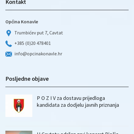
Kontakt
Općina Konavle
Trumbićev put 7, Cavtat
+385 (0)20 478401
info@opcinakonavle.hr
Posljedne objave
P O Z I V za dostavu prijedloga
kandidata za dodjelu javnih priznanja