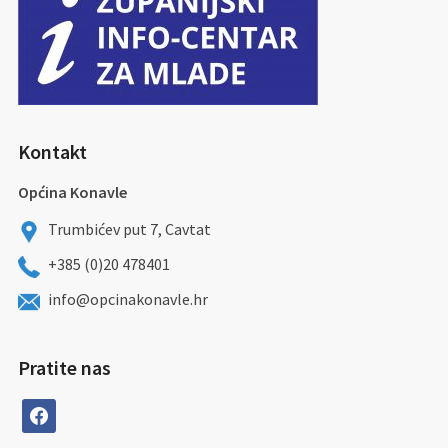
Kontakt
Općina Konavle
Trumbićev put 7, Cavtat
+385 (0)20 478401
info@opcinakonavle.hr
Pratite nas
facebook