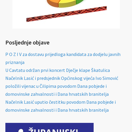
Posljednje objave
P O Z I V za dostavu prijedloga kandidata za dodjelu javnih
priznanja
U Cavtatu održan prvi koncert Dječje klape Škatulica
Načelnik Lasić i predsjednik Općinskog vijeća Ivo Simović
položili vijenac u Čilipima povodom Dana pobjede i
domovinske zahvalnosti i Dana hrvatskih branitelja
Načelnik Lasić uputio čestitku povodom Dana pobjede i
domovinske zahvalnosti i Dana hrvatskih branitelja