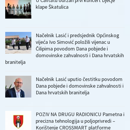
U Cavtatu održan prvi koncert Dječje
klape Škatulica
Načelnik Lasić i predsjednik Općinskog
vijeća Ivo Simović položili vijenac u
Čilipima povodom Dana pobjede i
domovinske zahvalnosti i Dana hrvatskih
branitelja
Načelnik Lasić uputio čestitku povodom
Dana pobjede i domovinske zahvalnosti i
Dana hrvatskih branitelja
POZIV NA DRUGU RADIONICU Pametna i
precizna tehnologija u poljoprivredi –
Korištenje CROSSMART platforme