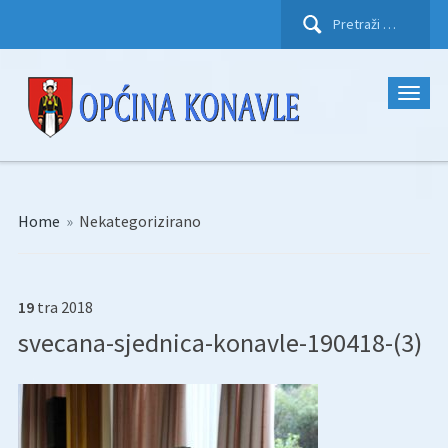
Pretraži:
Home
»
Nekategorizirano
19
tra
2018
svecana-sjednica-konavle-190418-(3)