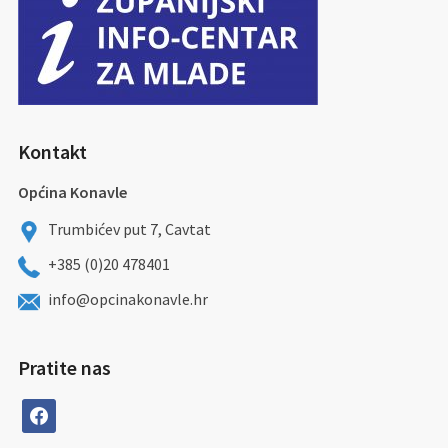
Kontakt
Općina Konavle
Trumbićev put 7, Cavtat
+385 (0)20 478401
info@opcinakonavle.hr
Pratite nas
facebook