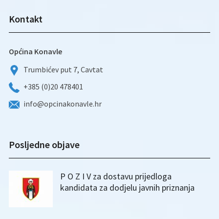
Kontakt
Općina Konavle
Trumbićev put 7, Cavtat
+385 (0)20 478401
info@opcinakonavle.hr
Posljedne objave
P O Z I V za dostavu prijedloga
kandidata za dodjelu javnih priznanja