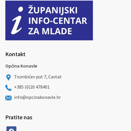
Kontakt
Općina Konavle
Trumbićev put 7, Cavtat
+385 (0)20 478401
info@opcinakonavle.hr
Pratite nas
facebook