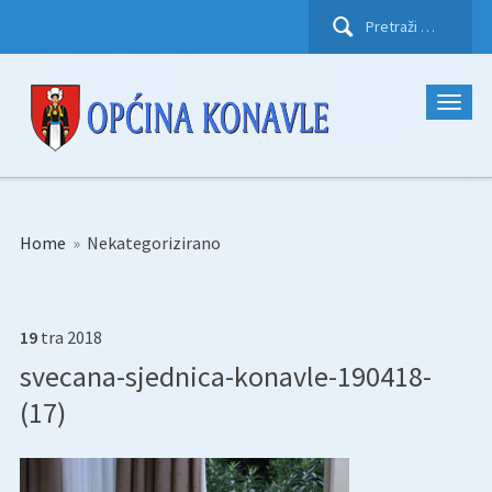
Pretraži:
Home
»
Nekategorizirano
19
tra
2018
svecana-sjednica-konavle-190418-
(17)