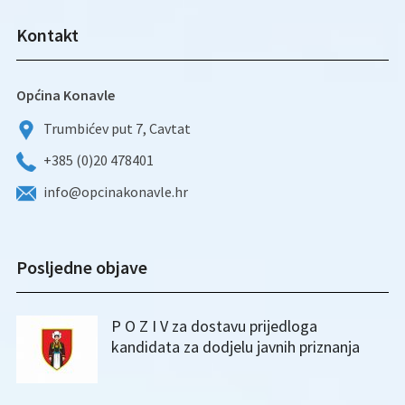
Kontakt
Općina Konavle
Trumbićev put 7, Cavtat
+385 (0)20 478401
info@opcinakonavle.hr
Posljedne objave
P O Z I V za dostavu prijedloga
kandidata za dodjelu javnih priznanja