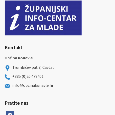
Kontakt
Općina Konavle
Trumbićev put 7, Cavtat
+385 (0)20 478401
info@opcinakonavle.hr
Pratite nas
facebook