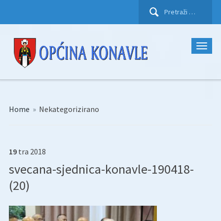
Pretraži:
Home
»
Nekategorizirano
19
tra
2018
svecana-sjednica-konavle-190418-
(20)