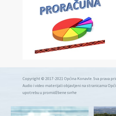
Copyright © 2017-2021 Općina Konavle. Sva prava pr
Audio i video materijali objavljeni na stranicama Opć
upotrebu u promidžbene svrhe