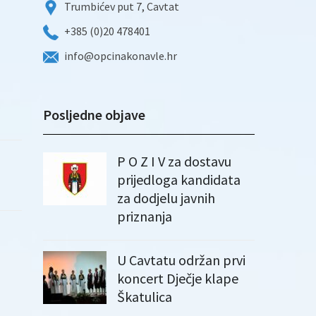
Trumbićev put 7, Cavtat
+385 (0)20 478401
info@opcinakonavle.hr
Posljedne objave
P O Z I V za dostavu
prijedloga kandidata
za dodjelu javnih
priznanja
U Cavtatu održan prvi
koncert Dječje klape
Škatulica