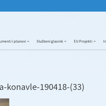
umenti i planovi
Službeni glasnik
EU Projekti
I
a-konavle-190418-(33)