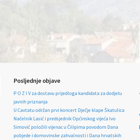
Posljednje objave
P O Z I V za dostavu prijedloga kandidata za dodjelu
javnih priznanja
U Cavtatu održan prvi koncert Dječje klape Škatulica
Načelnik Lasić i predsjednik Općinskog vijeća Ivo
Simović položili vijenac u Čilipima povodom Dana
pobjede i domovinske zahvalnosti i Dana hrvatskih