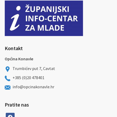
Kontakt
Općina Konavle
Trumbićev put 7, Cavtat
+385 (0)20 478401
info@opcinakonavle.hr
Pratite nas
facebook