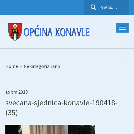
Pretraži:
Home
»
Nekategorizirano
19
tra
2018
svecana-sjednica-konavle-190418-
(35)