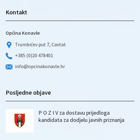
Kontakt
Općina Konavle
Trumbićev put 7, Cavtat
+385 (0)20 478401
info@opcinakonavle.hr
Posljedne objave
P O Z I V za dostavu prijedloga
kandidata za dodjelu javnih priznanja