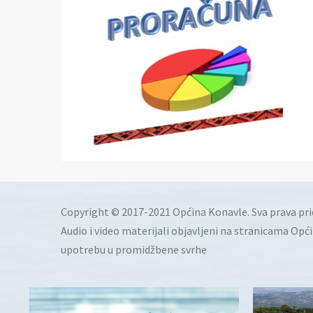
Copyright © 2017-2021 Općina Konavle. Sva prava pr
Audio i video materijali objavljeni na stranicama Opć
upotrebu u promidžbene svrhe