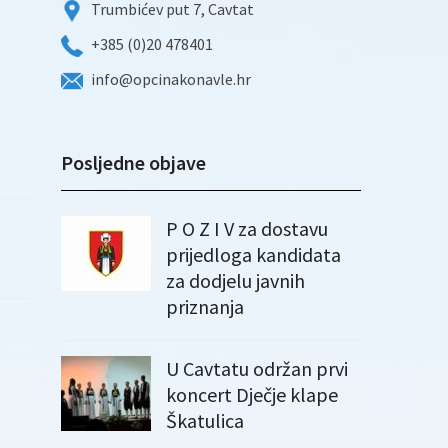
Trumbićev put 7, Cavtat
+385 (0)20 478401
info@opcinakonavle.hr
Posljedne objave
P O Z I V za dostavu
prijedloga kandidata
za dodjelu javnih
priznanja
U Cavtatu održan prvi
koncert Dječje klape
Škatulica