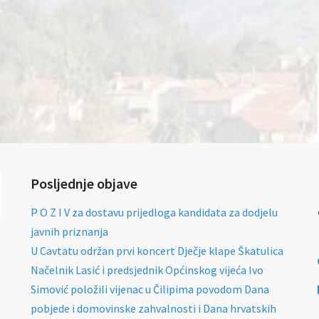
Posljednje objave
P O Z I V za dostavu prijedloga kandidata za dodjelu
javnih priznanja
U Cavtatu održan prvi koncert Dječje klape Škatulica
Načelnik Lasić i predsjednik Općinskog vijeća Ivo
Simović položili vijenac u Čilipima povodom Dana
pobjede i domovinske zahvalnosti i Dana hrvatskih