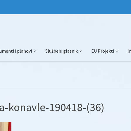
umenti i planovi
Službeni glasnik
EU Projekti
I
a-konavle-190418-(36)