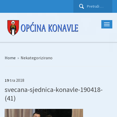
Pretraži:
Home
»
Nekategorizirano
19
tra
2018
svecana-sjednica-konavle-190418-
(41)