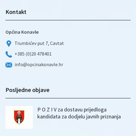
Kontakt
Općina Konavle
Trumbićev put 7, Cavtat
+385 (0)20 478401
info@opcinakonavle.hr
Posljedne objave
P O Z I V za dostavu prijedloga
kandidata za dodjelu javnih priznanja