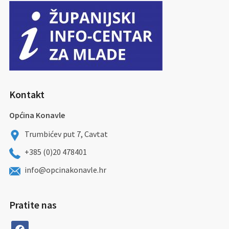
Kontakt
Općina Konavle
Trumbićev put 7, Cavtat
+385 (0)20 478401
info@opcinakonavle.hr
Pratite nas
facebook