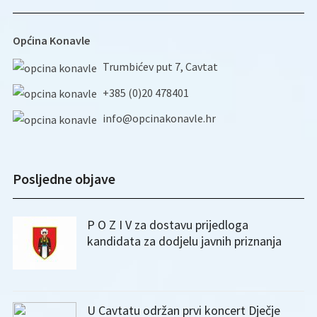
Općina Konavle
Trumbićev put 7, Cavtat
+385 (0)20 478401
info@opcinakonavle.hr
Posljedne objave
P O Z I V za dostavu prijedloga
kandidata za dodjelu javnih priznanja
U Cavtatu održan prvi koncert Dječje